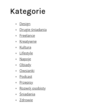
Kategorie
Design
Drugie śniadania
Freelance
Kreatywne
Kultura
Lifestyle
Napoje
Obiady
Owsianki
Podcast
Przepisy
Rozwój osobisty
Śniadania
Zdrowie