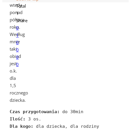
wtedy
Total
ponad
1
półtora
Share
roku.
0
Według
1
mnie
0
taki
0
obiad
0
jest
0
o.k.
dla
1,5
rocznego
dziecka.
Czas przygotowania:
Ilość:
Dla kogo: