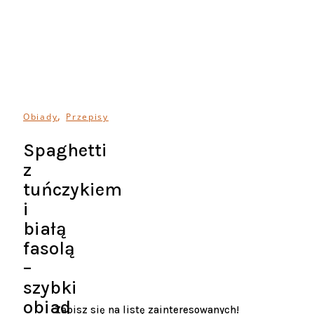
,
Obiady
Przepisy
Spaghetti
z
tuńczykiem
i
białą
fasolą
–
szybki
obiad
Zapisz się na listę zainteresowanych!