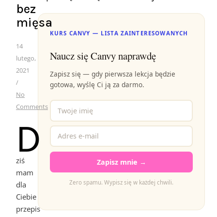
bez
mięsa
KURS CANVY — LISTA ZAINTERESOWANYCH
14
Naucz się Canvy naprawdę
lutego,
2021
Zapisz się — gdy pierwsza lekcja będzie
/
gotowa, wyślę Ci ją za darmo.
No
Comments
D
ziś
Zapisz mnie →
mam
Zero spamu. Wypisz się w każdej chwili.
dla
Ciebie
przepis