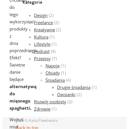
Kategorie
do
tego
Design
(2)
wykorzystać
Freelance
(2)
produkty
Kreatywne
(2)
z
Kultura
(1)
dnia
Lifestyle
(1)
poprzedniego.
Podcast
(4)
Efekt?
Przepisy
(7)
Świetne
Napoje
(1)
danie
Obiady
(1)
będące
Śniadania
(4)
alternatywą
Drugie śniadania
(1)
do
Owsianki
(2)
mięsnego
Rozwój osobisty
(3)
spaghetti.
Zdrowie
(1)
Wojtuś
2026 © Kasia Pawłowska
miał
Back to top