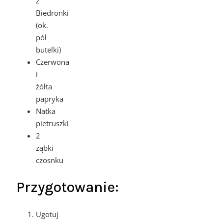
z
Biedronki
(ok.
pół
butelki)
Czerwona
i
żółta
papryka
Natka
pietruszki
2
ząbki
czosnku
Przygotowanie:
Ugotuj