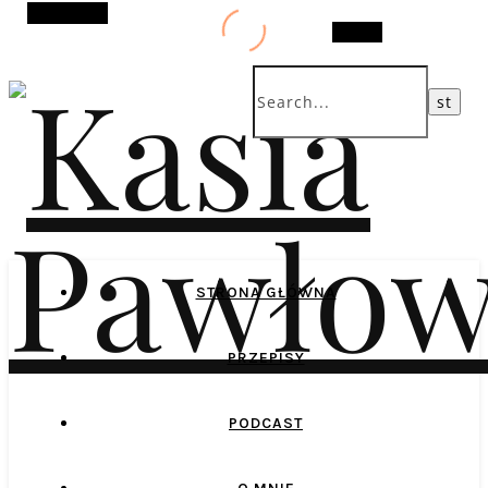
Alt Sidebar
Search
STRONA GŁÓWNA
PRZEPISY
PODCAST