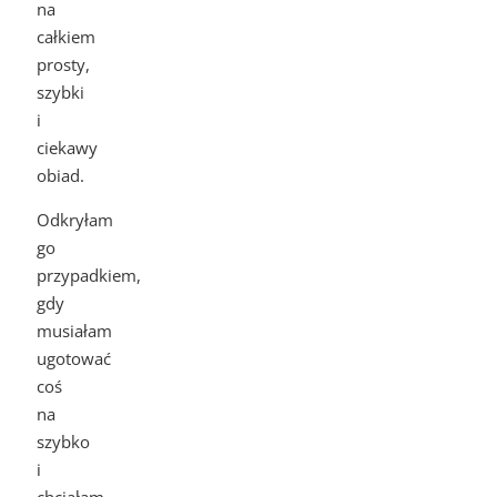
na
całkiem
prosty,
szybki
i
ciekawy
obiad.
Odkryłam
go
przypadkiem,
gdy
musiałam
ugotować
coś
na
szybko
i
chciałam