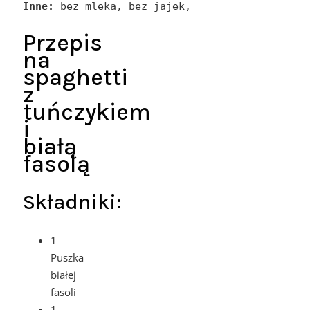
Inne:
 bez mleka, bez jajek,
Przepis
na
spaghetti
z
tuńczykiem
i
białą
fasolą
Składniki:
1
Puszka
białej
fasoli
1