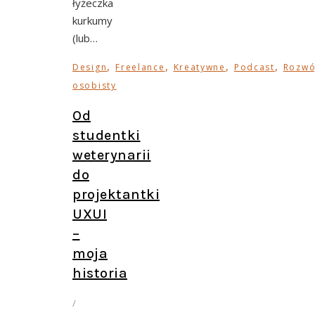
łyżeczka
kurkumy
(lub…
,
,
,
,
Design
Freelance
Kreatywne
Podcast
Rozwó
osobisty
Od
studentki
weterynarii
do
projektantki
UXUI
–
moja
historia
/