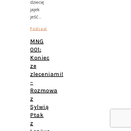
dziecię
jajek
jeść…
Podcast
MNG
001:
Koniec
ze
zleceniami!
–
Rozmowa
z
Sylwią
Ptak
z