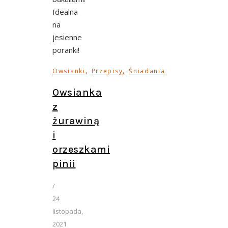
Idealna
na
jesienne
poranki!
,
,
Owsianki
Przepisy
Śniadania
Owsianka
z
żurawiną
i
orzeszkami
pinii
/
24
listopada,
2021