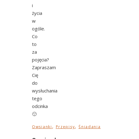
i
życia
w
ogóle.
Co
to
za
pojęcia?
Zapraszam
Cię
do
wysłuchania
tego
odcinka
🙂
,
,
Owsianki
Przepisy
Śniadania