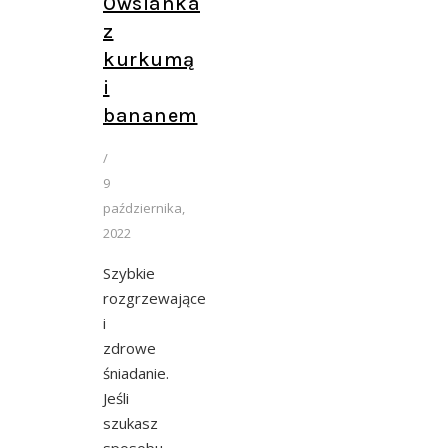
Owsianka
z
kurkumą
i
bananem
/
9
października,
2022
Szybkie
rozgrzewające
i
zdrowe
śniadanie.
Jeśli
szukasz