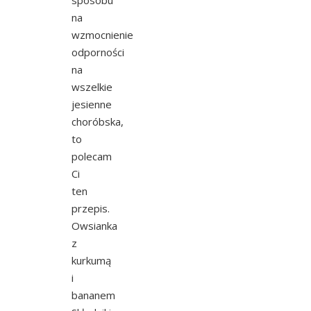
sposobu
na
wzmocnienie
odporności
na
wszelkie
jesienne
choróbska,
to
polecam
Ci
ten
przepis.
Owsianka
z
kurkumą
i
bananem