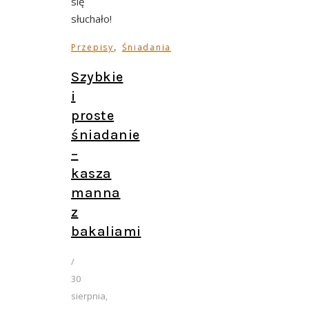
się
słuchało!
,
Przepisy
Śniadania
Szybkie
i
proste
śniadanie
–
kasza
manna
z
bakaliami
/
30
sierpnia,