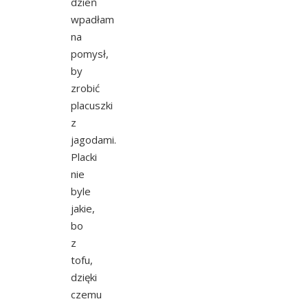
dzień
wpadłam
na
pomysł,
by
zrobić
placuszki
z
jagodami.
Placki
nie
byle
jakie,
bo
z
tofu,
dzięki
czemu