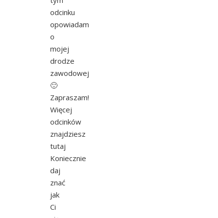
tym
odcinku
opowiadam
o
mojej
drodze
zawodowej
🙂
Zapraszam!
Więcej
odcinków
znajdziesz
tutaj
Koniecznie
daj
znać
jak
Ci