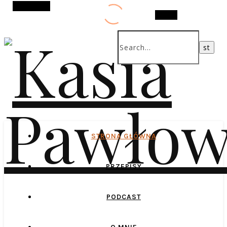
Alt Sidebar
Search
STRONA GŁÓWNA
PRZEPISY
PODCAST