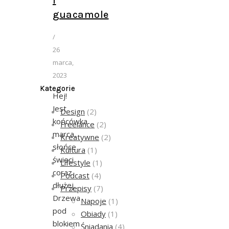
i
guacamole
/
26
marca,
2023
Kategorie
Hej!
Jest
Design
(2)
końcówka
Freelance
(2)
marca,
Kreatywne
(2)
słońce
Kultura
(1)
świeci
Lifestyle
(1)
coraz
Podcast
(4)
dłużej.
Przepisy
(7)
Drzewa
Napoje
(1)
pod
Obiady
(1)
blokiem
Śniadania
(4)