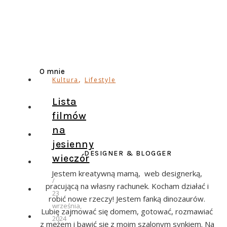
O mnie
,
Kultura
Lifestyle
Lista
filmów
na
jesienny
DESIGNER & BLOGGER
wieczór
Jestem kreatywną mamą, web designerką,
/
pracującą na własny rachunek. Kocham działać i
23
robić nowe rzeczy! Jestem fanką dinozaurów.
września,
Lubię zajmować się domem, gotować, rozmawiać
2024
z mężem i bawić się z moim szalonym synkiem. Na