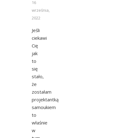
16
września,
2022
Jeśli
ciekawi
Cię
jak
to
się
stało,
że
zostałam
projektantką
samoukiem
to
właśnie
w