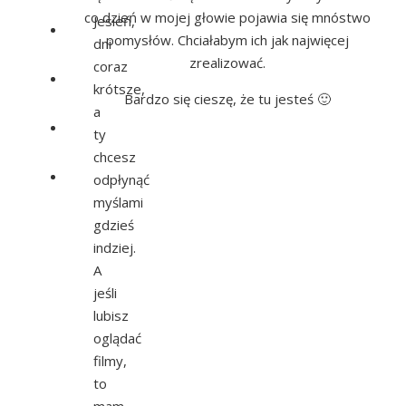
co dzień w mojej głowie pojawia się mnóstwo
Jesień,
pomysłów. Chciałabym ich jak najwięcej
dni
zrealizować.
coraz
krótsze,
Bardzo się cieszę, że tu jesteś 🙂
a
ty
chcesz
odpłynąć
myślami
gdzieś
indziej.
A
jeśli
lubisz
oglądać
filmy,
to
mam