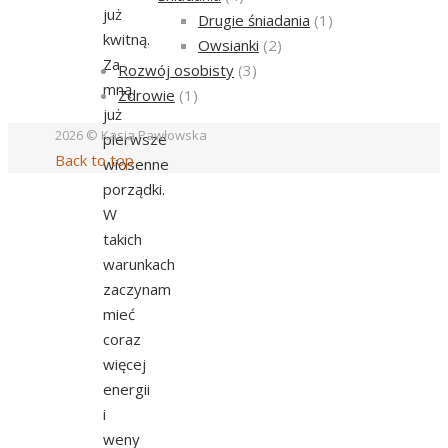
już
Drugie śniadania
(1)
kwitną.
Owsianki
(2)
Za
Rozwój osobisty
(3)
mną
Zdrowie
(1)
już
2026 © Kasia Pawłowska
pierwsze
Back to top
wiosenne
porządki.
W
takich
warunkach
zaczynam
mieć
coraz
więcej
energii
i
weny