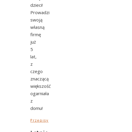
dzieci!
Prowadzi
swoją
własną
firmę
już
5
lat,
z
czego
znaczącą
większość
ogarniała
z
domu!
Przepisy