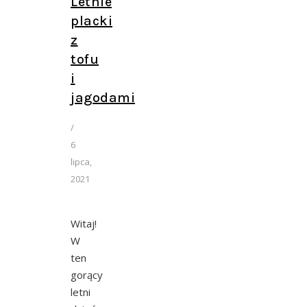
Letnie
placki
z
tofu
i
jagodami
/
6
lipca,
2021
Witaj!
W
ten
gorący
letni