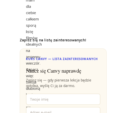
dla
ciebie
całkiem
sporą
listę
filmów
Zapisz się na listę zainteresowanych!
idealnych
na
jesienny
KURS CANVY — LISTA ZAINTERESOWANYCH
wieczór.
Zaparz
Naucz się Canvy naprawdę
więc
Zapisz się — gdy pierwsza lekcja będzie
swoja
gotowa, wyślę Ci ją za darmo.
ulubioną
herbatę,
zawiń
się