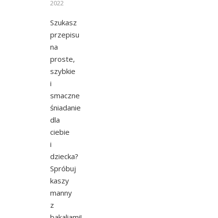
2022
Szukasz
przepisu
na
proste,
szybkie
i
smaczne
śniadanie
dla
ciebie
i
dziecka?
Spróbuj
kaszy
manny
z
bakaliami!