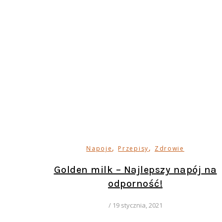
,
,
Napoje
Przepisy
Zdrowie
Golden milk – Najlepszy napój na
odporność!
/
19 stycznia, 2021