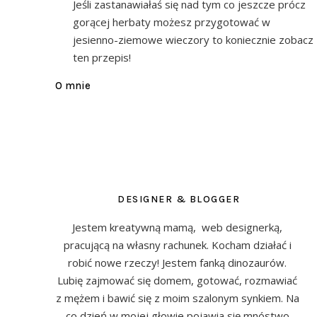
Jeśli zastanawiałaś się nad tym co jeszcze prócz
gorącej herbaty możesz przygotować w
jesienno-ziemowe wieczory to koniecznie zobacz
ten przepis!
O mnie
DESIGNER & BLOGGER
Jestem kreatywną mamą, web designerką,
pracującą na własny rachunek. Kocham działać i
robić nowe rzeczy! Jestem fanką dinozaurów.
Lubię zajmować się domem, gotować, rozmawiać
z mężem i bawić się z moim szalonym synkiem. Na
co dzień w mojej głowie pojawia się mnóstwo